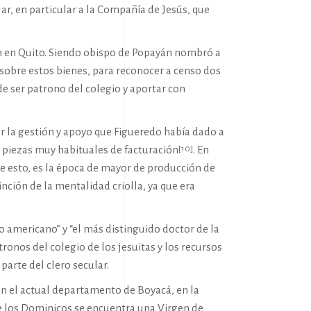
ar, en particular a la Compañía de Jesús, que
n en Quito. Siendo obispo de Popayán nombró a
 sobre estos bienes, para reconocer a censo dos
de ser patrono del colegio y aportar con
 la gestión y apoyo que Figueredo había dado a
ra piezas muy habituales de facturación
. En
[10]
 de esto, es la época de mayor de producción de
nción de la mentalidad criolla, ya que era
elo americano” y “el más distinguido doctor de la
ronos del colegio de los jesuitas y los recursos
parte del clero secular.
en el actual departamento de Boyacá, en la
de los Dominicos se encuentra una Virgen de