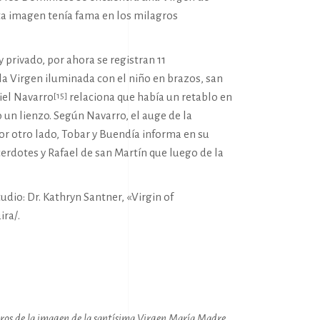
ta imagen tenía fama en los milagros
 privado, por ahora se registran 11
 la Virgen iluminada con el niño en brazos, san
iel Navarro
relaciona que había un retablo en
[15]
o un lienzo. Según Navarro, el auge de la
Por otro lado, Tobar y Buendía informa en su
cerdotes y Rafael de san Martín que luego de la
udio: Dr. Kathryn Santner, «Virgin of
ira/
.
agros de la imagen de la santísima Virgen María Madre