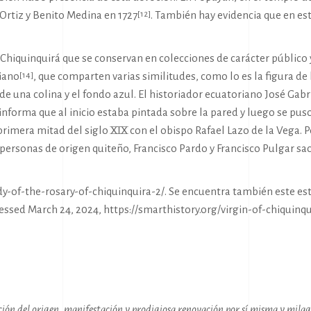
rtiz y Benito Medina en 1727
. También hay evidencia que en es
[12]
Chiquinquirá que se conservan en colecciones de carácter público y
riano
, que comparten varias similitudes, como lo es la figura de
[14]
e una colina y el fondo azul. El historiador ecuatoriano José Gabr
 informa que al inicio estaba pintada sobre la pared y luego se pus
primera mitad del siglo XIX con el obispo Rafael Lazo de la Vega. 
personas de origen quiteño, Francisco Pardo y Francisco Pulgar sa
y-of-the-rosary-of-chiquinquira-2/
. Se encuentra también este est
cessed March 24, 2024,
https://smarthistory.org/virgin-of-chiquinqu
ción del origen, manifestación y prodigiosa renovación por sí misma y mil