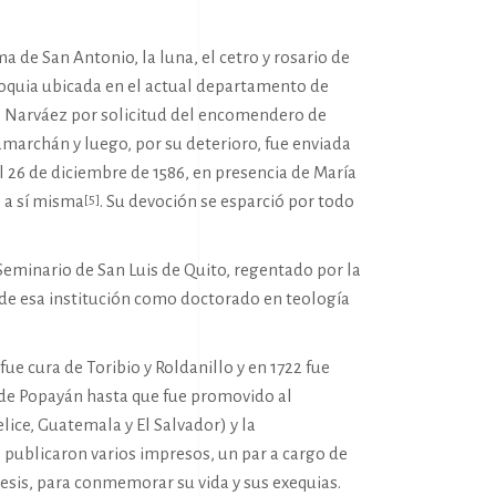
 de San Antonio, la luna, el cetro y rosario de
rroquia ubicada en el actual departamento de
de Narváez por solicitud del encomendero de
marchán y luego, por su deterioro, fue enviada
l 26 de diciembre de 1586, en presencia de María
ó a sí misma
. Su devoción se esparció por todo
[5]
 Seminario de San Luis de Quito, regentado por la
 de esa institución como doctorado en teología
e cura de Toribio y Roldanillo y en 1722 fue
o de Popayán hasta que fue promovido al
lice, Guatemala y El Salvador) y la
e publicaron varios impresos, un par a cargo de
cesis, para conmemorar su vida y sus exequias.