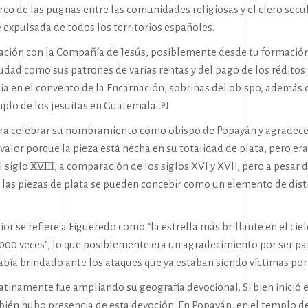
co de las pugnas entre las comunidades religiosas y el clero secul
expulsada de todos los territorios españoles.
elación con la Compañía de Jesús, posiblemente desde tu formació
udad como sus patrones de varias rentas y del pago de los réditos
cia en el convento de la Encarnación, sobrinas del obispo, además 
emplo de los jesuitas en Guatemala.
[9]
ara celebrar su nombramiento como obispo de Popayán y agradecer
o valor porque la pieza está hecha en su totalidad de plata, pero e
l siglo XVIII, a comparación de los siglos XVI y XVII, pero a pesar
, las piezas de plata se pueden concebir como un elemento de disti
erior se refiere a Figueredo como “la estrella más brillante en el ci
1000 veces”, lo que posiblemente era un agradecimiento por ser pat
abía brindado ante los ataques que ya estaban siendo víctimas por 
atinamente fue ampliando su geografía devocional. Si bien inició 
mbién hubo presencia de esta devoción. En Popayán, en el templo 