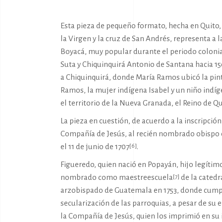
Esta pieza de pequeño formato, hecha en Quito, 
la Virgen y la cruz de San Andrés, representa a
Boyacá, muy popular durante el periodo colonial
Suta y Chiquinquirá Antonio de Santana hacia 1
a Chiquinquirá, donde María Ramos ubicó la pint
Ramos, la mujer indígena Isabel y un niño indíge
el territorio de la Nueva Granada, el Reino de Qu
La pieza en cuestión, de acuerdo a la inscripció
Compañía de Jesús, al recién nombrado obispo de
el 11 de junio de 1707
.
[6]
Figueredo, quien nació en Popayán, hijo legítimo
nombrado como maestreescuela
de la catedr
[7]
arzobispado de Guatemala en 1753, donde cumplió 
secularización de las parroquias, a pesar de su 
la Compañía de Jesús, quien los imprimió en su 