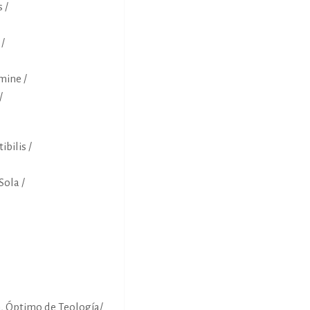
 /
/
mine /
/
ibilis /
Sola /
án, Óptimo de Teología/