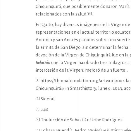
Chiquinquirá, que posiblemente donaron María O
relacionados con la salud
.
[13]
En Quito, hay diversas imágenes de la Virgen de 
representaciones en el actual territorio ecuato
Antonio y san Andrés parados sobre una suerte d
la ermita de San Diego, sin determinar la fecha,
devoción de la Virgen de Chiquinquirá fue en la 
Relación
que la Virgen ha obrado tres milagros a 
intercesión de la Virgen, mejoró de un fuerte .
https://thomafoundation.org/artwork/our-lad
[1]
Chiquinquirá,» in Smarthistory, June 6, 2023, ac
Sideral
[2]
Luis
[3]
Traducción de Sebastián Uribe Rodríguez
[4]
Tobar y Buendía, Pedro.
Verdadera histórica rela
[5]