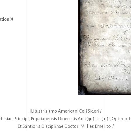
ation
[1]
ILl(ustrisi)mo Americani Celi Sideri /
clesiae Principi, Popaianensis Dioecesis Anti(qu)i tit(ul)i, Optimo T
Et Santioris Disciplinae Doctori Millies Emerito. /