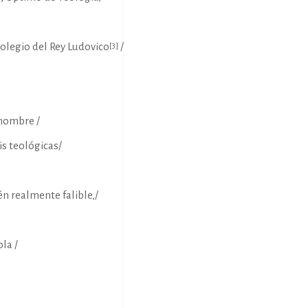
olegio del Rey Ludovico
/
[3]
 nombre /
is teológicas/
én realmente falible,/
la /