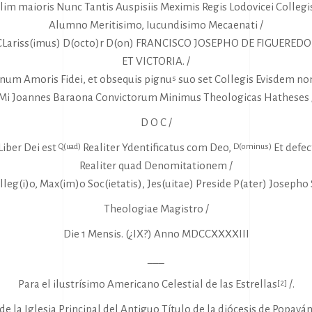
lim maioris Nunc Tantis Auspisiis Meximis Regis Lodovicei Collegis
Alumno Meritisimo, Iucundisimo Mecaenati /
CLariss(imus) D(octo)r D(on) FRANCISCO JOSEPHO DE FIGUEREDO 
ET VICTORIA. /
num Amoris Fidei, et obsequis pignu
suo set Collegis Evisdem no
s
Mi Joannes Baraona Convictorum Minimus Theologicas Hatheses 
D O C /
Liber Dei est
Realiter Ydentificatus com Deo,
Et defect
Q(uad)
D(ominus)
Realiter quad Denomitationem /
lleg(i)o, Max(im)o Soc(ietatis), Jes(uitae) Preside P(ater) Josepho 
Theologiae Magistro /
Die 1 Mensis. (¿IX?) Anno MDCCXXXXIII
___
Para el ilustrísimo Americano Celestial de las Estrellas
/.
[2]
de la Iglesia Principal del Antiguo Título de la diócesis de Popay