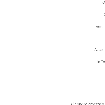
O
Aeter
Actus 
In Co
Al príncipe envestido 