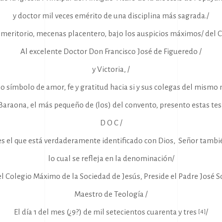
y doctor mil veces emérito de una disciplina más sagrada./
meritorio, mecenas placentero, bajo los auspicios máximos/ del C
Al excelente Doctor Don Francisco José de Figueredo /
y Victoria, /
o símbolo de amor, fe y gratitud hacia si y sus colegas del mismo
Baraona, el más pequeño de (los) del convento, presento estas tes
D O C /
 es el que está verdaderamente identificado con Dios, Señor tambi
lo cual se refleja en la denominación/
el Colegio Máximo de la Sociedad de Jesús, Preside el Padre José So
Maestro de Teología /
El día 1 del mes (¿9?) de mil setecientos cuarenta y tres
/
[4]