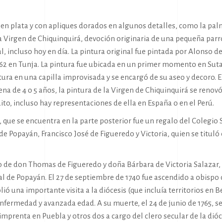
en plata y con apliques dorados en algunos detalles, como la palma
 la Virgen de Chiquinquirá, devoción originaria de una pequeña pa
, incluso hoy en día. La pintura original fue pintada por Alonso 
562 en Tunja. La pintura fue ubicada en un primer momento en Suta
ura en una capilla improvisada y se encargó de su aseo y decoro. E
na de 4 o 5 años, la pintura de la Virgen de Chiquinquirá se renov
ito, incluso hay representaciones de ella en España o en el Perú.
n, que se encuentra en la parte posterior fue un regalo del Colegio
 Popayán, Francisco José de Figueredo y Victoria, quien se tituló
 de don Thomas de Figueredo y doña Bárbara de Victoria Salazar, fu
al de Popayán. El 27 de septiembre de 1740 fue ascendido a obisp
una importante visita a la diócesis (que incluía territorios en Be
enfermedad y avanzada edad. A su muerte, el 24 de junio de 1765, s
imprenta en Puebla y otros dos a cargo del clero secular de la dió