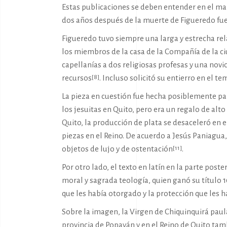
Estas publicaciones se deben entender en el mar
dos años después de la muerte de Figueredo fue 
Figueredo tuvo siempre una larga y estrecha r
los miembros de la casa de la Compañía de la ci
capellanías a dos religiosas profesas y una novi
recursos
. Incluso solicitó su entierro en el t
[8]
La pieza en cuestión fue hecha posiblemente p
los jesuitas en Quito, pero era un regalo de alt
Quito, la producción de plata se desaceleró en e
piezas en el Reino. De acuerdo a Jesús Paniagua
objetos de lujo y de ostentación
.
[11]
Por otro lado, el texto en latín en la parte post
moral y sagrada teología, quien ganó su título 
que les había otorgado y la protección que les h
Sobre la imagen, la Virgen de Chiquinquirá paul
provincia de Popayán y en el Reino de Quito ta