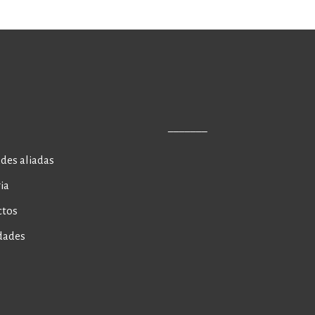
_______
des aliadas
ia
ctos
dades